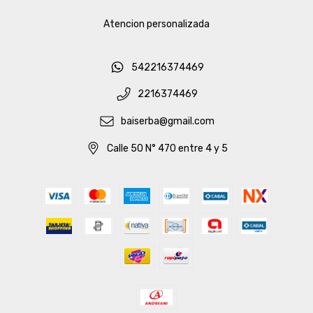
Atencion personalizada
542216374469
2216374469
baiserba@gmail.com
Calle 50 N° 470 entre 4 y 5