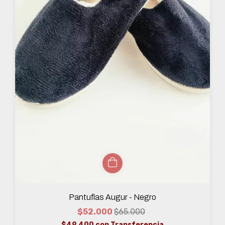
Pantuflas Augur - Negro
$52.000
$65.000
$49.400
con
Transferencia