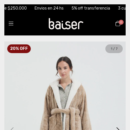
 $250.000
Envios en 24 hs
5% off transferencia
3 cuotas sin
0
20
%
OFF
1
/
7