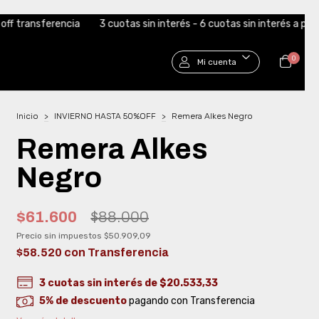
cuotas sin interés - 6 cuotas sin interés a partir de $250.000
Envi
0
Mi cuenta
Inicio
>
INVIERNO HASTA 50%OFF
>
Remera Alkes Negro
Remera Alkes
Negro
$61.600
$88.000
Precio sin impuestos
$50.909,09
$58.520
con
Transferencia
3
cuotas sin interés de
$20.533,33
5% de descuento
pagando con Transferencia