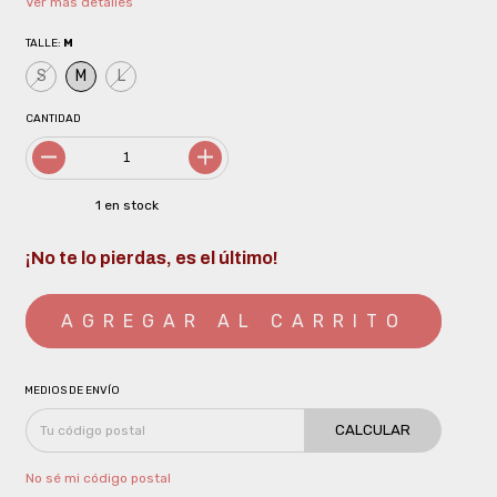
Ver más detalles
TALLE:
M
S
M
L
CANTIDAD
1
en stock
¡No te lo pierdas, es el último!
MEDIOS DE ENVÍO
CALCULAR
No sé mi código postal