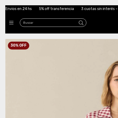
ff transferencia
3 cuotas sin interés - 6 cuotas sin interés a par
30
%
OFF