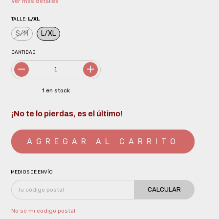
Ver más detalles
TALLE:
L/XL
S/M
L/XL
CANTIDAD
1
en stock
¡No te lo pierdas, es el último!
MEDIOS DE ENVÍO
CALCULAR
No sé mi código postal