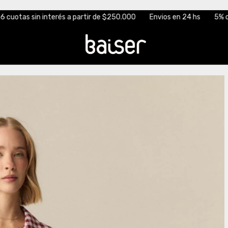
tir de $250.000
Envios en 24 hs
5% off transferencia
3 cuota