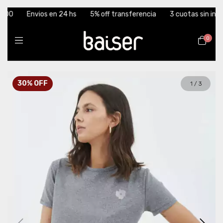
0
Envios en 24 hs
5% off transferencia
3 cuotas sin interés
0
30
%
OFF
1
/
3