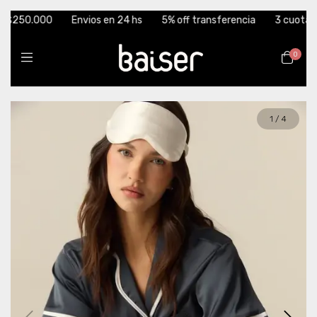
$250.000
Envios en 24 hs
5% off transferencia
3 cuotas sin i
0
1
/
4