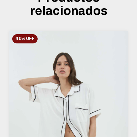
relacionados
40
%
OFF