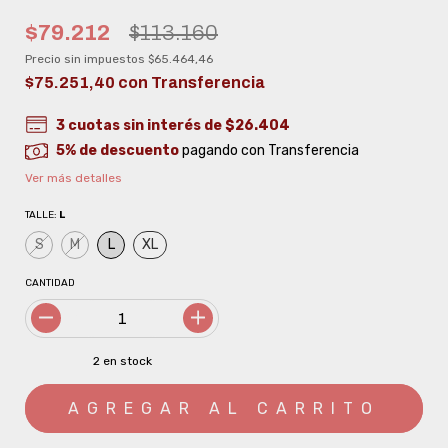
$79.212
$113.160
Precio sin impuestos
$65.464,46
$75.251,40
con
Transferencia
3
cuotas sin interés de
$26.404
5% de descuento
pagando con Transferencia
Ver más detalles
TALLE:
L
S
M
L
XL
CANTIDAD
2
en stock