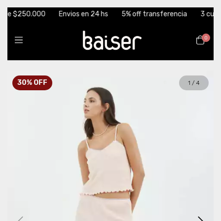
de $250.000
Envios en 24 hs
5% off transferencia
3 cuotas s
0
30
%
OFF
1
/
4