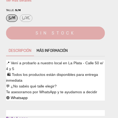
Ver más detalles
TALLE:
S/M
S/M
L/XL
DESCRIPCIÓN
MÁS INFORMACIÓN
📍 Vení a probarlo a nuestro local en La Plata - Calle 50 e/
4 y 5
🛍️ Todos los productos están disponibles para entrega
inmediata
💬 ¿No sabés qué talle elegir?
Te asesoramos por WhatsApp y te ayudamos a decidir
🟢 Whatsapp