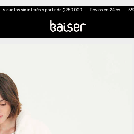
terés a partir de $250.000
Envios en 24 hs
5% off transferenci