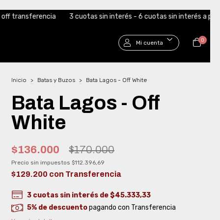
a
3 cuotas sin interés - 6 cuotas sin interés a partir de $250.000
0
Mi cuenta
Inicio
>
Batas y Buzos
>
Bata Lagos - Off White
Bata Lagos - Off
White
$136.000
$170.000
Precio sin impuestos
$112.396,69
$129.200
con
Transferencia
3
cuotas sin interés de
$45.333,33
5% de descuento
pagando con Transferencia