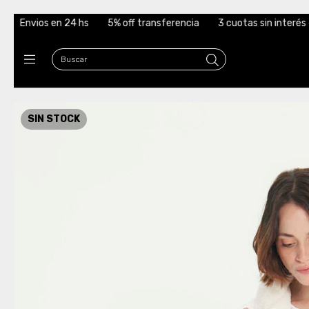
 hs
5% off transferencia
3 cuotas sin interés - 6 cuotas sin in
SIN STOCK